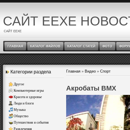
САЙТ EEXE НОВОС
САЙТ EEXE
ГЛАВНАЯ
КАТАЛОГ ФАЙЛОВ
КАТАЛОГ СТАТЕЙ
ФОТО
ФОРУ
Главная
»
Видео
»
Спорт
Категории раздела
Другое
Акробаты BMX
Компьютерные игры
Красота и здоровье
Люди и блоги
Музыка
Общество
Путешествия и события
Развлечения