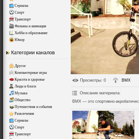
Сериалы
Спорт
Транспорт
Фильмы и анимация
Хобби и образование
Юмор
Категории каналов
Другое
Компьютерные игры
Красота и здоровье
Просмотры
: 0
BMX
Люди и блоги
Описание материала
:
Музыка
Общество
BMX — это спортивно-акробатичес
Путешествия и события
Развлечения
Сериалы
Спорт
Транспорт