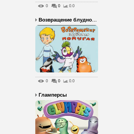
0
0
0.0
Возвращение блудного...
0
0
0.0
Гламперсы