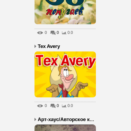
0
0
0.0
Tex Avery
0
0
0.0
Арт-хаус/Авторское к...