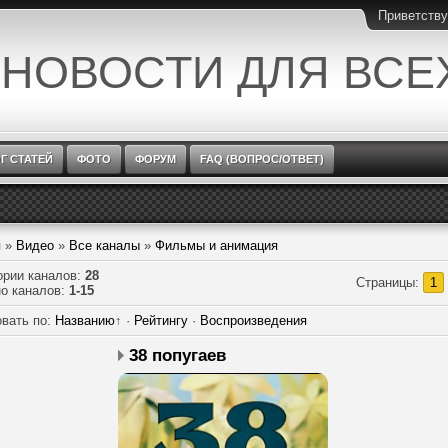
Приветств
 НОВОСТИ ДЛЯ ВСЕ
Г СТАТЕЙ
ФОТО
ФОРУМ
FAQ (ВОПРОС/ОТВЕТ)
я
»
Видео
»
Все каналы
»
Фильмы и анимация
ории каналов
:
28
Страницы
:
1
о каналов
:
1-15
вать по
:
Названию
↑
·
Рейтингу
·
Воспроизведения
38 попугаев