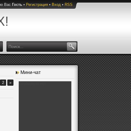
ую Вас
Гость
•
Регистрация
•
Вход
•
RSS
Х!
Мини-чат
2
»