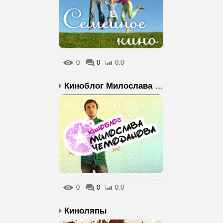
0
0
0.0
Киноблог Милослава Ч...
0
0
0.0
Киноляпы