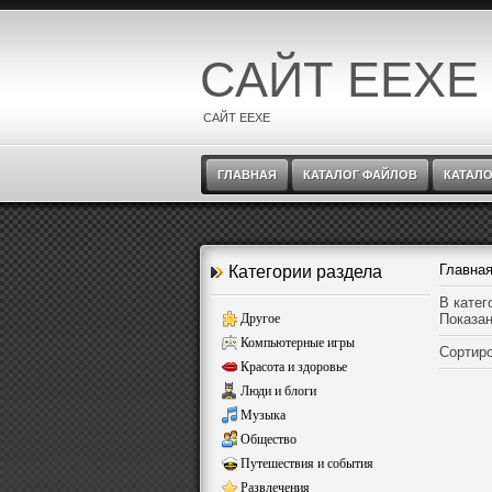
САЙТ EEXE
САЙТ EEXE
ГЛАВНАЯ
КАТАЛОГ ФАЙЛОВ
КАТАЛО
Главна
Категории раздела
В катег
Другое
Показан
Компьютерные игры
Сортиро
Красота и здоровье
Люди и блоги
Музыка
Общество
Путешествия и события
Развлечения