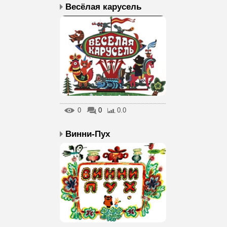
Весёлая карусель
0
0
0.0
Винни-Пух