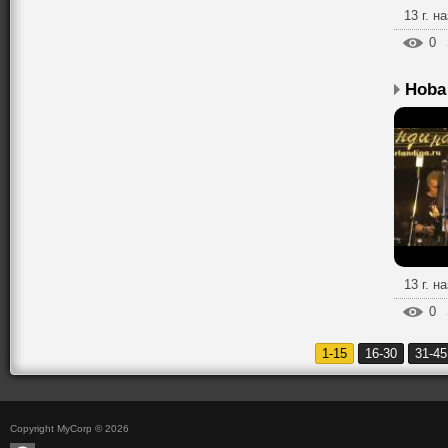
13 г. н
0
Hoba
13 г. н
0
1-15
16-30
31-45
Copyright MyCorp © 2026