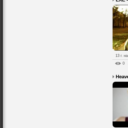
13 г. н
0
Heav