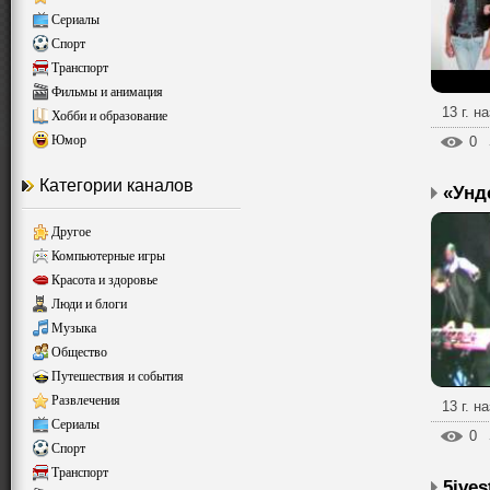
Сериалы
Спорт
Транспорт
Фильмы и анимация
13 г. н
Хобби и образование
Юмор
0
Категории каналов
Другое
Компьютерные игры
Красота и здоровье
Люди и блоги
Музыка
Общество
Путешествия и события
Развлечения
13 г. н
Сериалы
0
Спорт
Транспорт