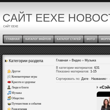
САЙТ EEXE НОВОС
САЙТ EEXE
ГЛАВНАЯ
КАТАЛОГ ФАЙЛОВ
КАТАЛОГ СТАТЕЙ
ФОТО
ФОРУ
Главная
»
Видео
»
Музыка
Категории раздела
В категории материалов
:
631
Другое
Показано материалов
:
1-15
Компьютерные игры
Сортировать по
:
Дате
·
Названию
↑
Красота и здоровье
«Сэй
Люди и блоги
Музыка
Общество
Путешествия и события
Развлечения