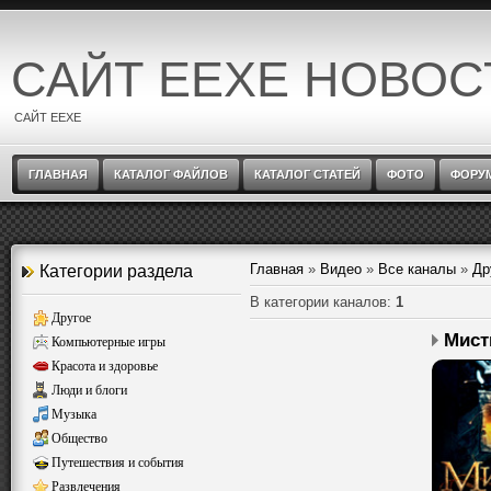
САЙТ EEXE НОВОС
САЙТ EEXE
ГЛАВНАЯ
КАТАЛОГ ФАЙЛОВ
КАТАЛОГ СТАТЕЙ
ФОТО
ФОРУ
Главная
»
Видео
»
Все каналы
»
Др
Категории раздела
В категории каналов
:
1
Другое
Мист
Компьютерные игры
Красота и здоровье
Люди и блоги
Музыка
Общество
Путешествия и события
Развлечения