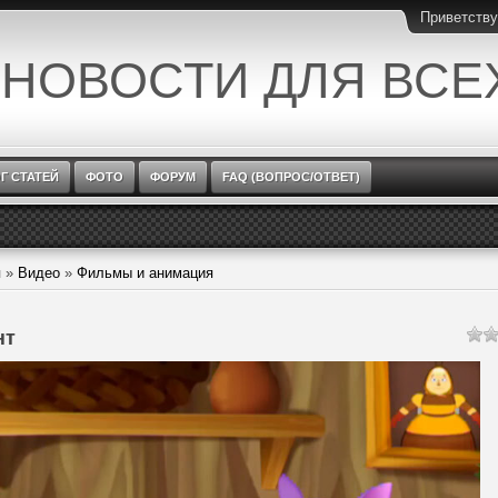
Приветств
 НОВОСТИ ДЛЯ ВСЕ
Г СТАТЕЙ
ФОТО
ФОРУМ
FAQ (ВОПРОС/ОТВЕТ)
я
»
Видео
»
Фильмы и анимация
нт