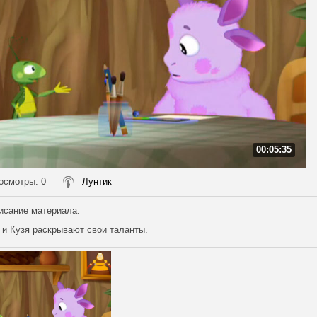
00:05:35
осмотры
: 0
Лунтик
исание материала
:
 и Кузя раскрывают свои таланты.