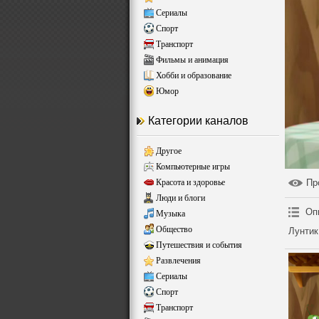
Сериалы
Спорт
Транспорт
Фильмы и анимация
Хобби и образование
Юмор
Категории каналов
Другое
Компьютерные игры
Красота и здоровье
Пр
Люди и блоги
Оп
Музыка
Общество
Лунтик
Путешествия и события
Развлечения
Сериалы
Спорт
Транспорт