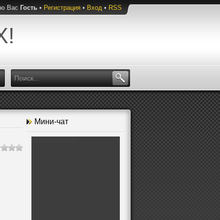
ую Вас
Гость
•
Регистрация
•
Вход
•
RSS
Х!
Мини-чат