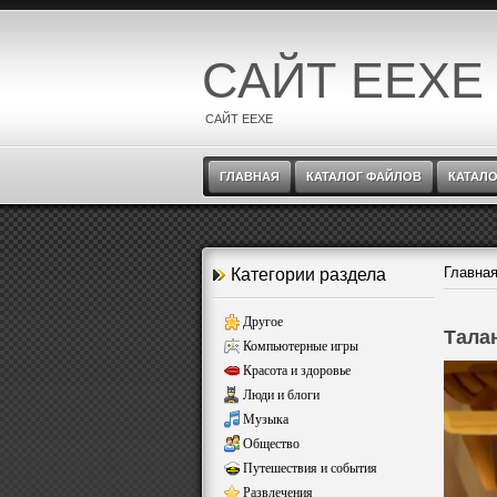
САЙТ EEXE
САЙТ EEXE
ГЛАВНАЯ
КАТАЛОГ ФАЙЛОВ
КАТАЛО
Главна
Категории раздела
Другое
Тала
Компьютерные игры
Красота и здоровье
Люди и блоги
Музыка
Общество
Путешествия и события
Развлечения