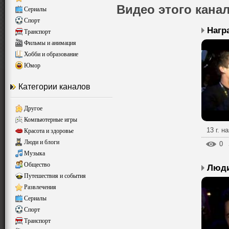
Видео этого кана
Сериалы
Спорт
Транспорт
Фильмы и анимация
Хобби и образование
Юмор
Категории каналов
Другое
Компьютерные игры
13 г. н
Красота и здоровье
Люди и блоги
0
Музыка
Общество
Люди
Путешествия и события
Развлечения
Сериалы
Спорт
Транспорт