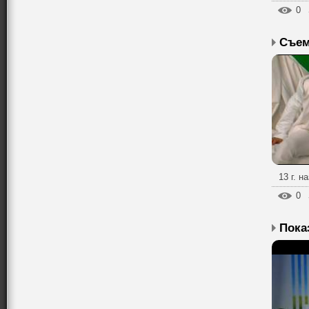
0
13 г. н
0