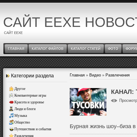
САЙТ EEXE НОВОС
САЙТ EEXE
ГЛАВНАЯ
КАТАЛОГ ФАЙЛОВ
КАТАЛОГ СТАТЕЙ
ФОТО
ФОРУ
Главная
»
Видео
»
Развлечения
Категории раздела
Другое
КАНАЛ:
Компьютерные игры
Просмот
Красота и здоровье
Люди и блоги
Музыка
Общество
Бурная жизнь шоу–биза в 
Путешествия и события
Развлечения