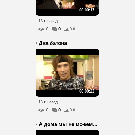
00:00:17
13 г. назад
0
0
0.0
Два батона
00:00:22
13 г. назад
0
0
0.0
А дома мы не можем...