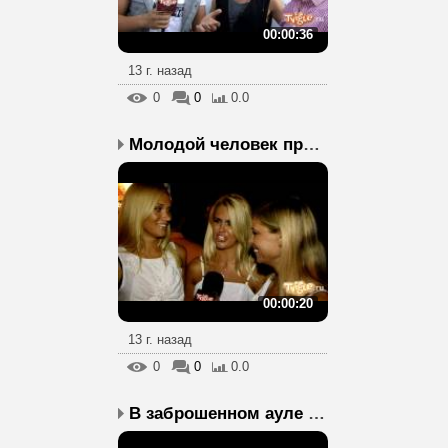
00:00:36
13 г. назад
0
0
0.0
Молодой человек приводи...
00:00:20
13 г. назад
0
0
0.0
В заброшенном ауле мага...