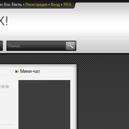
ую Вас
Гость
•
Регистрация
•
Вход
•
RSS
Х!
Мини-чат