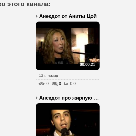
о этого канала
:
Анекдот от Аниты Цой
00:00:21
13 г. назад
0
0
0.0
Анекдот про жирную женщ...