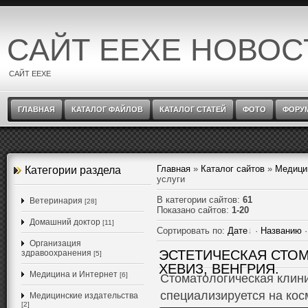
САЙТ EEXE НОВОС
САЙТ EEXE
ГЛАВНАЯ
КАТАЛОГ ФАЙЛОВ
КАТАЛОГ СТАТЕЙ
ФОТО
ФОРУ
Главная
»
Каталог сайтов
»
Медици
Категории раздела
услуги
В категории сайтов
:
61
Ветеринария
[28]
Показано сайтов
:
1-20
Домашний доктор
[11]
Сортировать по
:
Дате
·
Названию
Организация
ЭСТЕТИЧЕСКАЯ СТОМ
здравоохранения
[5]
ХЕВИЗ, ВЕНГРИЯ.
Медицина и Интернет
[6]
Cтоматологическая клин
специализируется на кос
Медицинские издательства
[2]