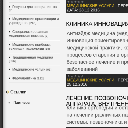
МЕДИЦИНСКИЕ УСЛУГИ
|
ПЕРЕ
Ресурсы для специалистов
ДАТА:
28.12.2016
[4]
Медицинские организации и
КЛИНИКА ИННОВАЦИ
учреждения
[265]
Специализированная
Антиэйдж медицина (мед
медицинская помощь
[7]
Инновация ориентирован
Медицинские приборы,
медицинской практики, к
техника и технологии
[15]
процессов старения в ор
Традиционная медицина
безопасное лечение и пр
[356]
заболеваний
Медицинские услуги
[61]
Фармацевтика
[122]
МЕДИЦИНСКИЕ УСЛУГИ
|
ПЕРЕ
25.12.2016
Ссылки
ЛЕЧЕНИЕ ПОЗВОНОЧ
Партнеры
АППАРАТА, ВНУТРЕН
Клиника ортопедии и ост
на лечении различных п
системы, позвоночника и