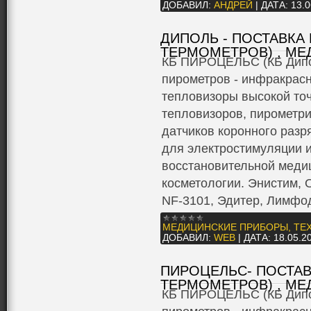
ДОБАВИЛ:
АНДРЕЙ
|
ДАТА:
13.0
ДИПОЛЬ - ПОСТАВКА 
ТЕРМОМЕТРОВ) , МЕ
КБ ПИРОЦЕЛЬС (КБ Дипол
пиpометрoв - инфракрас
тепловизоры высокой точ
тепловизоров, пирометри
датчиков коронного разр
для электростимуляции и
восстановительной меди
косметологии. Энистим, О
NF-3101, Эдитер, Лимфо
МЕДИЦИНСКИЕ ПРИБОРЫ, ТЕ
ДОБАВИЛ:
WEB
|
ДАТА:
18.05.2
ПИРОЦЕЛЬС- ПОСТАВ
ТЕРМОМЕТРОВ) , МЕ
КБ ПИРОЦЕЛЬС (КБ Дипол