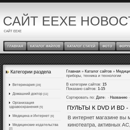
САЙТ EEXE НОВОС
САЙТ EEXE
ГЛАВНАЯ
КАТАЛОГ ФАЙЛОВ
КАТАЛОГ СТАТЕЙ
ФОТО
ФОРУ
Главная
»
Каталог сайтов
»
Медици
Категории раздела
приборы, техника и технологии
В категории сайтов
:
15
Ветеринария
[28]
Показано сайтов
:
1-15
Домашний доктор
[11]
Сортировать по
:
Дате
·
Названию
Организация
ПУЛЬТЫ К DVD И BD 
здравоохранения
[5]
Медицина и Интернет
[6]
В интернет магазине вы 
кинотеатра, активных АС
Медицинские издательства
[2]