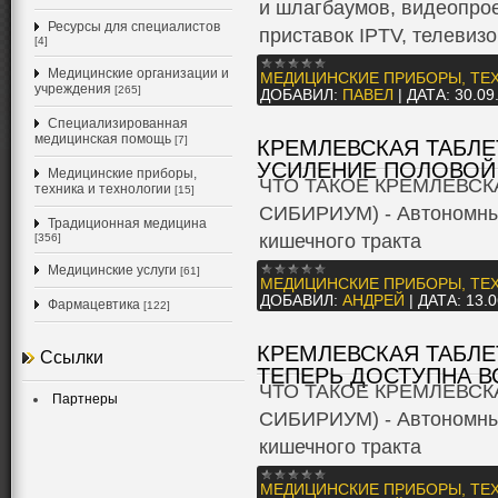
и шлагбаумов, видеопрое
Ресурсы для специалистов
приставок IPTV, телевиз
[4]
Медицинские организации и
МЕДИЦИНСКИЕ ПРИБОРЫ, ТЕ
учреждения
[265]
ДОБАВИЛ:
ПАВЕЛ
|
ДАТА:
30.09
Специализированная
медицинская помощь
[7]
КРЕМЛЕВСКАЯ ТАБЛЕТ
УСИЛЕНИЕ ПОЛОВОЙ
Медицинские приборы,
ЧТО ТАКОЕ КРЕМЛЕВСК
техника и технологии
[15]
СИБИРИУМ) - Автономный
Традиционная медицина
кишечного тракта
[356]
Медицинские услуги
[61]
МЕДИЦИНСКИЕ ПРИБОРЫ, ТЕ
ДОБАВИЛ:
АНДРЕЙ
|
ДАТА:
13.0
Фармацевтика
[122]
КРЕМЛЕВСКАЯ ТАБЛЕТ
Ссылки
ТЕПЕРЬ ДОСТУПНА В
ЧТО ТАКОЕ КРЕМЛЕВСК
Партнеры
СИБИРИУМ) - Автономный
кишечного тракта
МЕДИЦИНСКИЕ ПРИБОРЫ, ТЕ