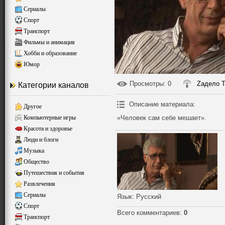
Сериалы
Спорт
Транспорт
Фильмы и анимация
Хобби и образование
Юмор
Просмотры
: 0
Zадело 
Категории каналов
Описание материала
:
Другое
Компьютерные игры
«Человек сам себе мешает».
Красота и здоровье
Люди и блоги
Музыка
Общество
Путешествия и события
Развлечения
Сериалы
Язык
: Русский
Спорт
Всего комментариев
:
0
Транспорт