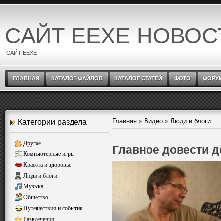
САЙТ EEXE НОВОС
САЙТ EEXE
ГЛАВНАЯ
КАТАЛОГ ФАЙЛОВ
КАТАЛОГ СТАТЕЙ
ФОТО
ФОРУ
Главная
»
Видео
»
Люди и блоги
Категории раздела
Другое
Главное довести де
Компьютерные игры
Красота и здоровье
Люди и блоги
Музыка
Общество
Путешествия и события
Развлечения