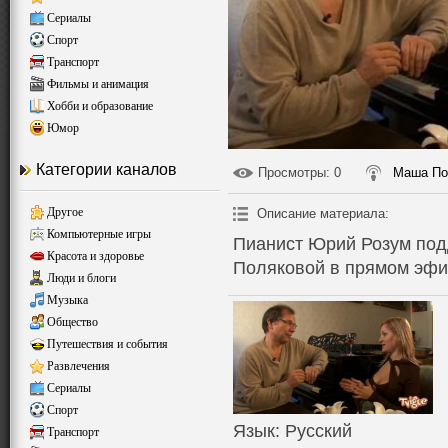
Сериалы
Спорт
Транспорт
Фильмы и анимация
Хобби и образование
Юмор
Категории каналов
Просмотры
: 0
Маша По
Другое
Описание материала
:
Компьютерные игры
Пианист Юрий Розум под
Красота и здоровье
Поляковой в прямом эфи
Люди и блоги
Музыка
Общество
Путешествия и события
Развлечения
Сериалы
Спорт
Язык
: Русский
Транспорт