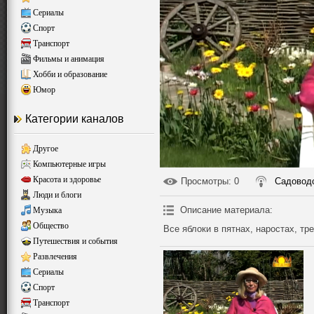
Сериалы
Спорт
Транспорт
Фильмы и анимация
Хобби и образование
Юмор
Категории каналов
Другое
Компьютерные игры
Красота и здоровье
Просмотры
: 0
Садоводс
Люди и блоги
Описание материала
:
Музыка
Общество
Все яблоки в пятнах, наростах, тр
Путешествия и события
Развлечения
Сериалы
Спорт
Транспорт