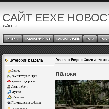
САЙТ EEXE НОВОС
САЙТ EEXE
ГЛАВНАЯ
КАТАЛОГ ФАЙЛОВ
КАТАЛОГ СТАТЕЙ
ФОТО
ФОРУ
Главная
»
Видео
»
Хобби и образов
Категории раздела
Другое
Яблоки
Компьютерные игры
Красота и здоровье
Люди и блоги
Музыка
Общество
Путешествия и события
Развлечения