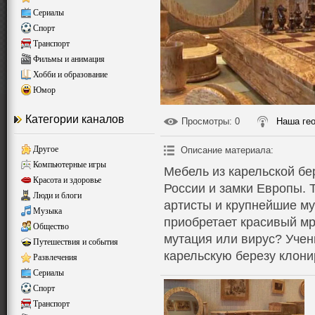
Сериалы
Спорт
Транспорт
Фильмы и анимация
Хобби и образование
Юмор
Категории каналов
Просмотры
: 0
Наша ге
Другое
Описание материала
:
Компьютерные игры
Мебель из карельской б
Красота и здоровье
России и замки Европы. 
Люди и блоги
артисты и крупнейшие м
Музыка
приобретает красивый мр
Общество
мутация или вирус? Учен
Путешествия и события
карельскую березу клон
Развлечения
Сериалы
Спорт
Транспорт