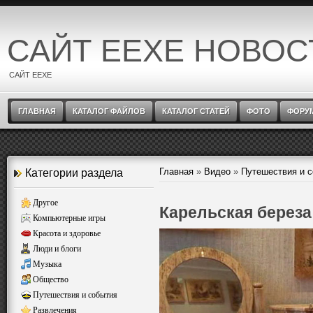
САЙТ EEXE НОВОС
САЙТ EEXE
ГЛАВНАЯ
КАТАЛОГ ФАЙЛОВ
КАТАЛОГ СТАТЕЙ
ФОТО
ФОРУ
Главная
»
Видео
»
Путешествия и 
Категории раздела
Другое
Карельская береза
Компьютерные игры
Красота и здоровье
Люди и блоги
Музыка
Общество
Путешествия и события
Развлечения