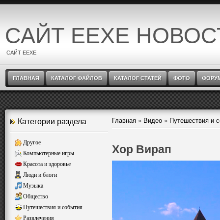
САЙТ EEXE НОВОС
САЙТ EEXE
ГЛАВНАЯ
КАТАЛОГ ФАЙЛОВ
КАТАЛОГ СТАТЕЙ
ФОТО
ФОРУ
Главная
»
Видео
»
Путешествия и 
Категории раздела
Другое
Хор Вирап
Компьютерные игры
Красота и здоровье
Люди и блоги
Музыка
Общество
Путешествия и события
Развлечения