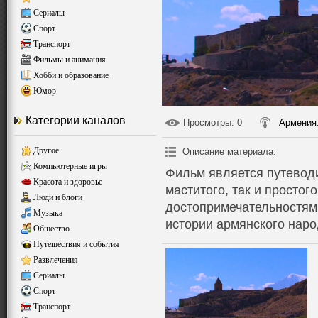
Сериалы
Спорт
Транспорт
Фильмы и анимация
Хобби и образование
Юмор
Категории каналов
Просмотры
: 0
Армения
Другое
Описание материала
:
Компьютерные игры
Фильм является путеводи
Красота и здоровье
маститого, так и простог
Люди и блоги
достопримечательностям
Музыка
истории армянского наро
Общество
Путешествия и события
Развлечения
Сериалы
Спорт
Транспорт