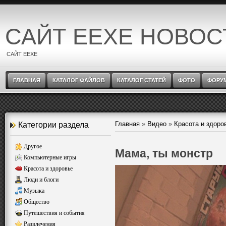
САЙТ EEXE НОВОС
САЙТ EEXE
ГЛАВНАЯ
КАТАЛОГ ФАЙЛОВ
КАТАЛОГ СТАТЕЙ
ФОТО
ФОРУ
Главная
»
Видео
»
Красота и здоро
Категории раздела
Другое
Мама, ты монстр
Компьютерные игры
Красота и здоровье
Люди и блоги
Музыка
Общество
Путешествия и события
Развлечения