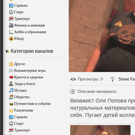
Сериалы
Спорт
Транспорт
Фильмы и анимация
Хобби и образование
Юмор
Категории каналов
Другое
Компьютерные игры
Красота и здоровье
Просмотры
: 0
Street Fa
Люди и блоги
Музыка
Описание материала
:
Общество
Визажист Оля Попова пр
Путешествия и события
натуральных материалов,
Развлечения
себя. Пугает детей колл
Сериалы
Спорт
Транспорт