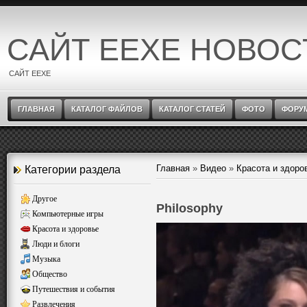
САЙТ EEXE НОВОС
САЙТ EEXE
ГЛАВНАЯ
КАТАЛОГ ФАЙЛОВ
КАТАЛОГ СТАТЕЙ
ФОТО
ФОРУ
Главная
»
Видео
»
Красота и здоро
Категории раздела
Другое
Philosophy
Компьютерные игры
Красота и здоровье
Люди и блоги
Музыка
Общество
Путешествия и события
Развлечения