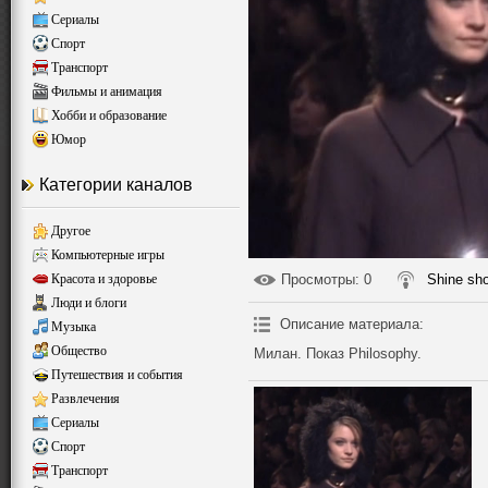
Сериалы
Спорт
Транспорт
Фильмы и анимация
Хобби и образование
Юмор
Категории каналов
Другое
Компьютерные игры
Красота и здоровье
Просмотры
: 0
Shine sh
Люди и блоги
Описание материала
:
Музыка
Общество
Милан. Показ Philosophy.
Путешествия и события
Развлечения
Сериалы
Спорт
Транспорт