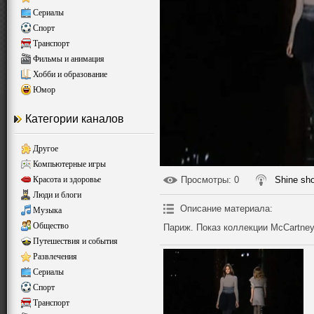
Сериалы
Спорт
Транспорт
Фильмы и анимация
Хобби и образование
Юмор
Категории каналов
Другое
Компьютерные игры
Красота и здоровье
Просмотры
: 0
Shine sh
Люди и блоги
Описание материала
:
Музыка
Общество
Париж. Показ коллекции McCartney
Путешествия и события
Развлечения
Сериалы
Спорт
Транспорт