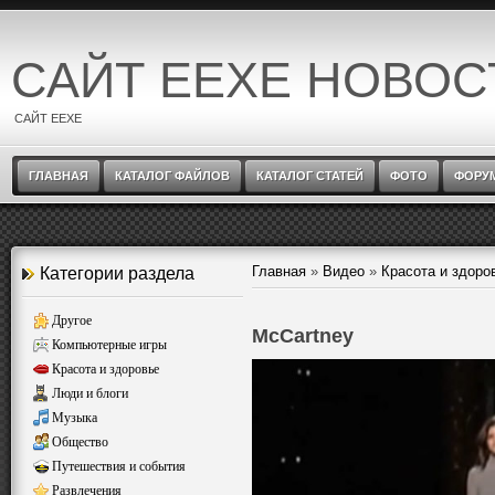
САЙТ EEXE НОВОС
САЙТ EEXE
ГЛАВНАЯ
КАТАЛОГ ФАЙЛОВ
КАТАЛОГ СТАТЕЙ
ФОТО
ФОРУ
Главная
»
Видео
»
Красота и здоро
Категории раздела
Другое
McCartney
Компьютерные игры
Красота и здоровье
Люди и блоги
Музыка
Общество
Путешествия и события
Развлечения