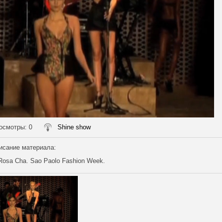
осмотры
: 0
Shine show
исание материала
:
Rosa Cha. Sao Paolo Fashion Week.