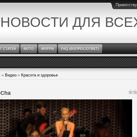
Приветств
 НОВОСТИ ДЛЯ ВСЕ
Г СТАТЕЙ
ФОТО
ФОРУМ
FAQ (ВОПРОС/ОТВЕТ)
я
»
Видео
»
Красота и здоровье
 Cha