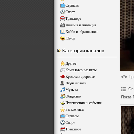
Сериалы
Спорт
Транспорт
Фильмы и анимация
Хобби и образование
Юмор
Категории каналов
Другое
Компьютерные игры
Красота и здоровье
Пр
Люди и блоги
Оп
Музыка
Общество
Показ 
Путешествия и события
Развлечения
Сериалы
Спорт
Транспорт