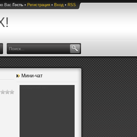
ую Вас
Гость
•
Регистрация
•
Вход
•
RSS
Х!
Мини-чат