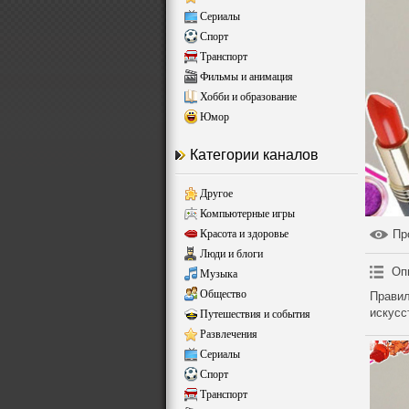
Сериалы
Спорт
Транспорт
Фильмы и анимация
Хобби и образование
Юмор
Категории каналов
Другое
Компьютерные игры
Красота и здоровье
Пр
Люди и блоги
Оп
Музыка
Общество
Правил
искусс
Путешествия и события
Развлечения
Сериалы
Спорт
Транспорт