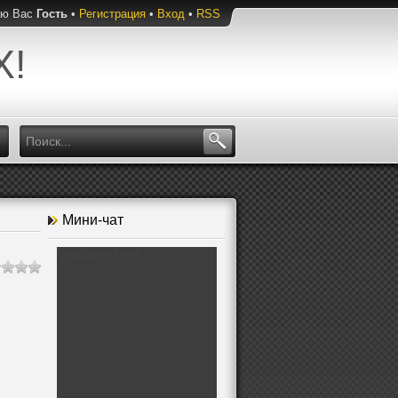
ую Вас
Гость
•
Регистрация
•
Вход
•
RSS
Х!
Мини-чат