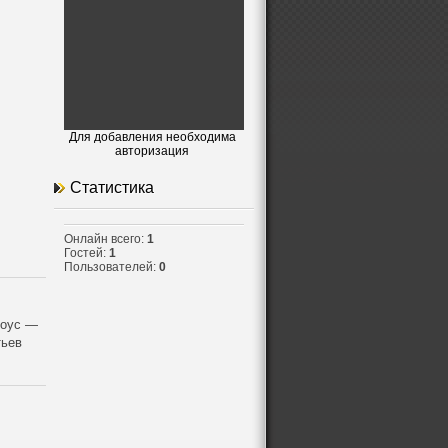
Для добавления необходима
авторизация
Статистика
Онлайн всего:
1
Гостей:
1
Пользователей:
0
соус —
тьев