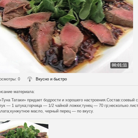
00:01:11
осмотры
: 0
Вкусно и быстро
исание материала
:
«Туна Татаки» придает бодрости и хорошего настроения.Состав:соевый 
лук — 1 штука;горчица — 1/2 чайной ложки;тунец — 70 гр;несколько лис
лата;кунжутное масло, черный перец — по вкусу.