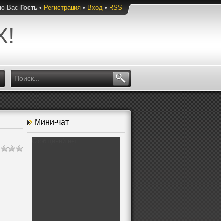
ую Вас
Гость
•
Регистрация
•
Вход
•
RSS
Х!
Мини-чат