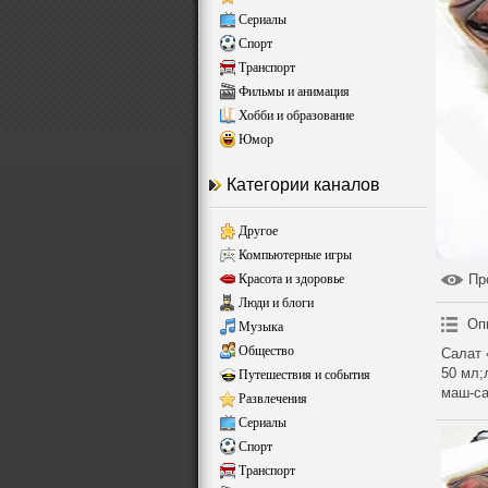
Сериалы
Спорт
Транспорт
Фильмы и анимация
Хобби и образование
Юмор
Категории каналов
Другое
Компьютерные игры
Красота и здоровье
Пр
Люди и блоги
Оп
Музыка
Общество
Салат 
50 мл;
Путешествия и события
маш-са
Развлечения
Сериалы
Спорт
Транспорт