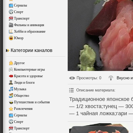
Сериалы
Спорт
Транспорт
Фильмы и анимация
Хобби и образование
Юмор
Категории каналов
Другое
Компьютерные игры
Красота и здоровье
Просмотры
: 0
Вкусно и
Люди и блоги
Музыка
Описание материала
:
Общество
Традиционное японское б
Путешествия и события
— 1/2 хвоста;тунец — 30
Развлечения
— 1 чайная ложка;гари —
Сериалы
Спорт
Транспорт