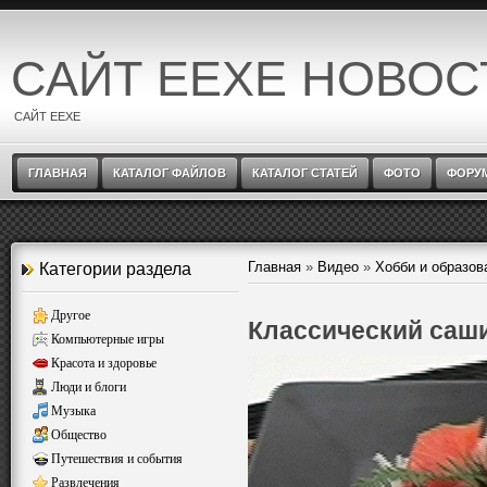
САЙТ EEXE НОВОС
САЙТ EEXE
ГЛАВНАЯ
КАТАЛОГ ФАЙЛОВ
КАТАЛОГ СТАТЕЙ
ФОТО
ФОРУ
Главная
»
Видео
»
Хобби и образов
Категории раздела
Другое
Классический саш
Компьютерные игры
Красота и здоровье
Люди и блоги
Музыка
Общество
Путешествия и события
Развлечения