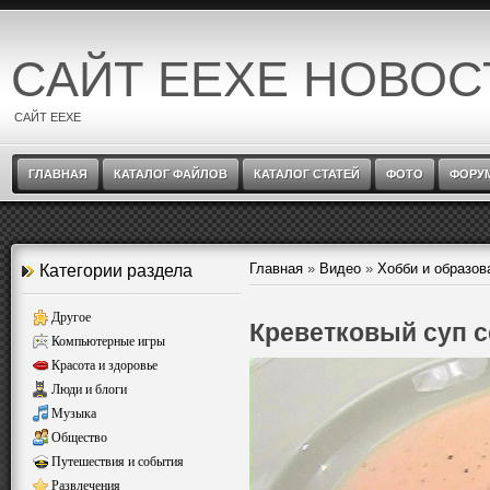
САЙТ EEXE НОВОС
САЙТ EEXE
ГЛАВНАЯ
КАТАЛОГ ФАЙЛОВ
КАТАЛОГ СТАТЕЙ
ФОТО
ФОРУ
Главная
»
Видео
»
Хобби и образов
Категории раздела
Другое
Креветковый суп 
Компьютерные игры
Красота и здоровье
Люди и блоги
Музыка
Общество
Путешествия и события
Развлечения