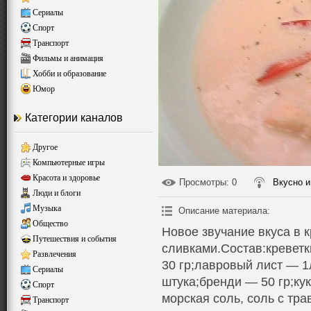
Сериалы
Спорт
Транспорт
Фильмы и анимация
Хобби и образование
Юмор
Категории каналов
Другое
Компьютерные игры
Красота и здоровье
Просмотры
: 0
Вкусно и
Люди и блоги
Музыка
Описание материала
:
Общество
Новое звучание вкуса в 
Путешествия и события
сливками.Состав:креветк
Развлечения
30 гр;лавровый лист — 1
Сериалы
штука;бренди — 50 гр;ку
Спорт
морская соль, соль с тра
Транспорт