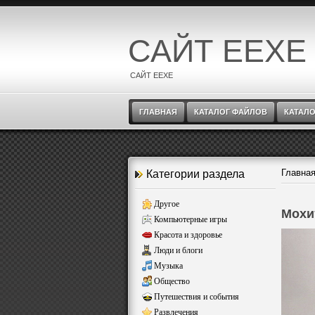
САЙТ EEXE
САЙТ EEXE
ГЛАВНАЯ
КАТАЛОГ ФАЙЛОВ
КАТАЛО
Главна
Категории раздела
Другое
Мохи
Компьютерные игры
Красота и здоровье
Люди и блоги
Музыка
Общество
Путешествия и события
Развлечения