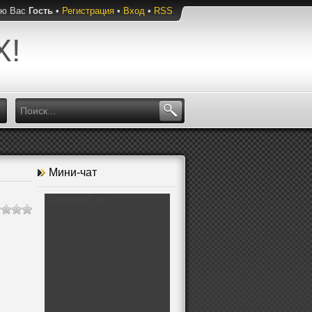
ую Вас
Гость
•
Регистрация
•
Вход
•
RSS
Х!
Мини-чат