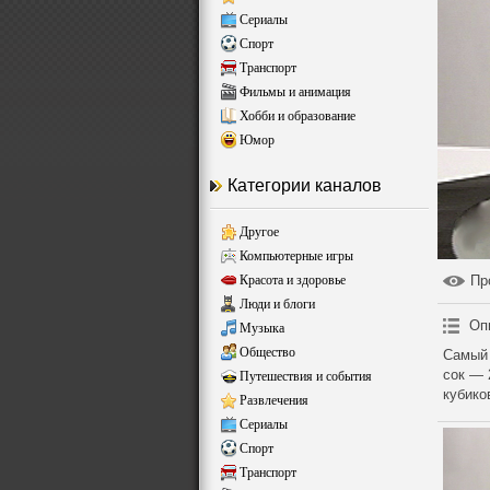
Сериалы
Спорт
Транспорт
Фильмы и анимация
Хобби и образование
Юмор
Категории каналов
Другое
Компьютерные игры
Красота и здоровье
Пр
Люди и блоги
Оп
Музыка
Общество
Самый 
сок — 
Путешествия и события
кубико
Развлечения
Сериалы
Спорт
Транспорт