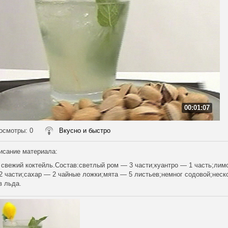
00:01:07
осмотры
: 0
Вкусно и быстро
исание материала
:
свежий коктейль.Состав:светлый ром — 3 части;куантро — 1 часть;лим
2 части;сахар — 2 чайные ложки;мята — 5 листьев;немног содовой;неск
в льда.