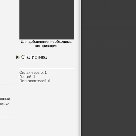
Для добавления необходима
авторизация
Статистика
Онлайн всего:
1
Гостей:
1
Пользователей:
0
онный
олько