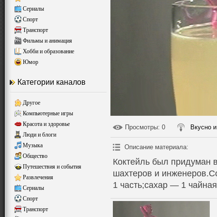
Сериалы
Спорт
Транспорт
Фильмы и анимация
Хобби и образование
Юмор
Категории каналов
Другое
Компьютерные игры
Красота и здоровье
Просмотры
: 0
Вкусно и
Люди и блоги
Музыка
Описание материала
:
Общество
Коктейль был придуман в
Путешествия и события
шахтеров и инженеров.С
Развлечения
1 часть;сахар — 1 чайная
Сериалы
Спорт
Транспорт