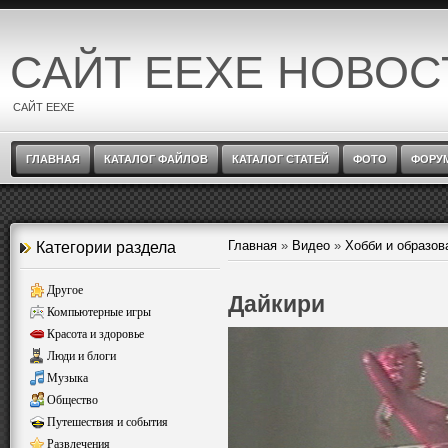
САЙТ EEXE НОВОС
САЙТ EEXE
ГЛАВНАЯ
КАТАЛОГ ФАЙЛОВ
КАТАЛОГ СТАТЕЙ
ФОТО
ФОРУ
Главная
»
Видео
»
Хобби и образов
Категории раздела
Другое
Дайкири
Компьютерные игры
Красота и здоровье
Люди и блоги
Музыка
Общество
Путешествия и события
Развлечения