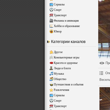
Сериалы
Спорт
Транспорт
Фильмы и анимация
Хобби и образование
Юмор
Категории каналов
Другое
Компьютерные игры
Красота и здоровье
Пр
Люди и блоги
Оп
Музыка
Общество
Веселы
Путешествия и события
Развлечения
Сериалы
Спорт
Транспорт