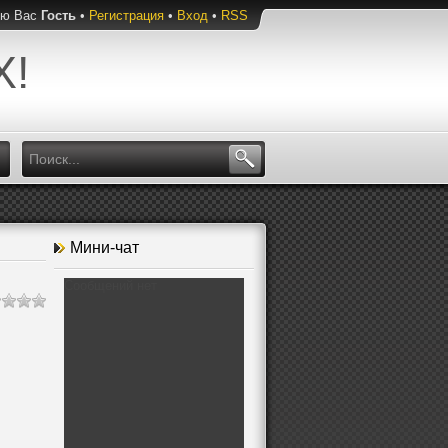
ую Вас
Гость
•
Регистрация
•
Вход
•
RSS
Х!
Мини-чат