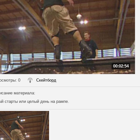
00:02:54
осмотры
: 0
Скейтборд
исание материала
:
й старты или целый день на рампе.