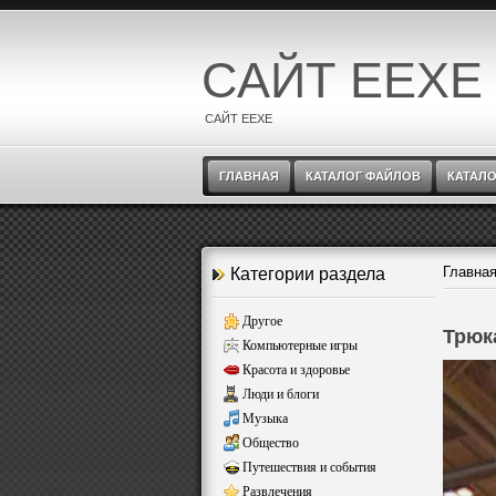
САЙТ EEXE
САЙТ EEXE
ГЛАВНАЯ
КАТАЛОГ ФАЙЛОВ
КАТАЛО
Главна
Категории раздела
Другое
Трюк
Компьютерные игры
Красота и здоровье
Люди и блоги
Музыка
Общество
Путешествия и события
Развлечения