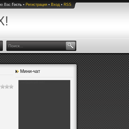
ую Вас
Гость
•
Регистрация
•
Вход
•
RSS
Х!
Мини-чат