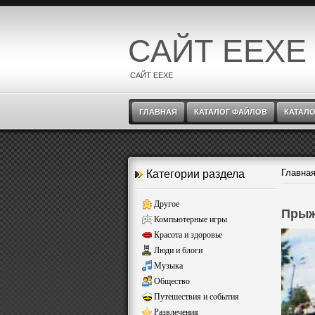
САЙТ EEXE
САЙТ EEXE
ГЛАВНАЯ
КАТАЛОГ ФАЙЛОВ
КАТАЛО
Главна
Категории раздела
Другое
Прыж
Компьютерные игры
Красота и здоровье
Люди и блоги
Музыка
Общество
Путешествия и события
Развлечения