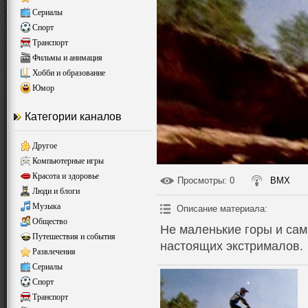
Сериалы
Спорт
Транспорт
Фильмы и анимация
Хобби и образование
Юмор
Категории каналов
Другое
Компьютерные игры
Красота и здоровье
Просмотры
: 0
BMX
Люди и блоги
Музыка
Описание материала
:
Общество
Не маленькие горы и са
Путешествия и события
настоящих экстрималов.
Развлечения
Сериалы
Спорт
Транспорт