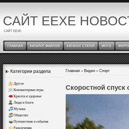
САЙТ EEXE НОВОС
САЙТ EEXE
ГЛАВНАЯ
КАТАЛОГ ФАЙЛОВ
КАТАЛОГ СТАТЕЙ
ФОТО
ФОРУ
Главная
»
Видео
»
Спорт
Категории раздела
Другое
Скоростной спуск 
Компьютерные игры
Красота и здоровье
Люди и блоги
Музыка
Общество
Путешествия и события
Развлечения