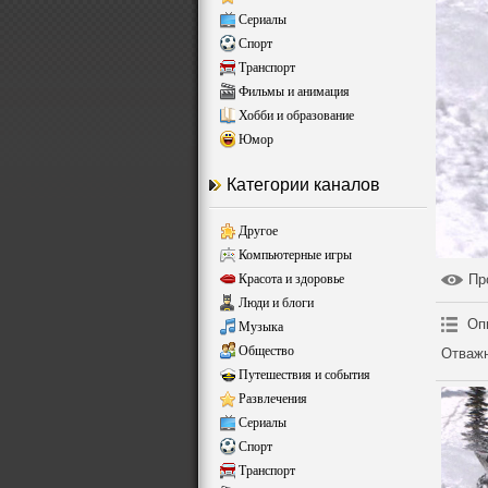
Сериалы
Спорт
Транспорт
Фильмы и анимация
Хобби и образование
Юмор
Категории каналов
Другое
Компьютерные игры
Красота и здоровье
Пр
Люди и блоги
Оп
Музыка
Общество
Отважн
Путешествия и события
Развлечения
Сериалы
Спорт
Транспорт