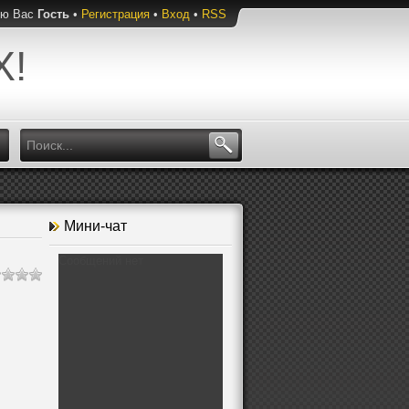
ую Вас
Гость
•
Регистрация
•
Вход
•
RSS
Х!
Мини-чат