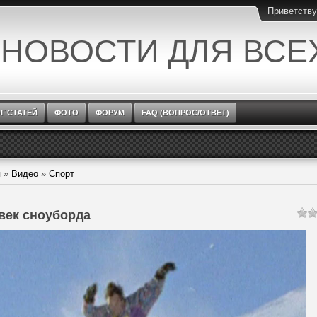
Приветств
 НОВОСТИ ДЛЯ ВСЕ
Г СТАТЕЙ
ФОТО
ФОРУМ
FAQ (ВОПРОС/ОТВЕТ)
я
»
Видео
»
Спорт
век сноуборда