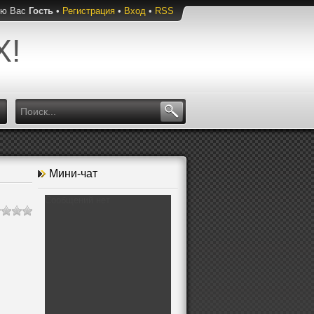
ую Вас
Гость
•
Регистрация
•
Вход
•
RSS
Х!
Мини-чат