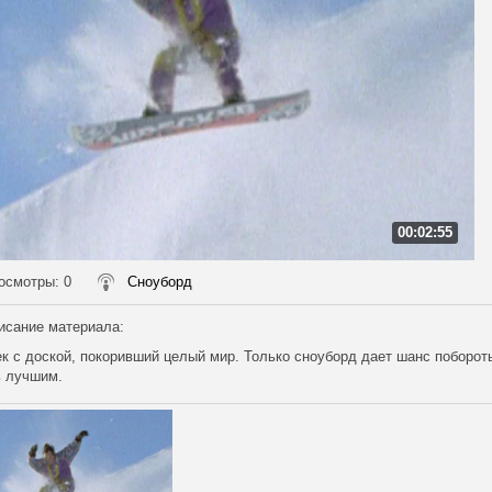
00:02:55
осмотры
: 0
Сноуборд
исание материала
:
к с доской, покоривший целый мир. Только сноуборд дает шанс поборот
ь лучшим.