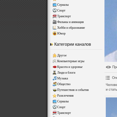
Сериалы
Спорт
Транспорт
Фильмы и анимация
Хобби и образование
Юмор
Категории каналов
Другое
Компьютерные игры
Красота и здоровье
Пр
Люди и блоги
Оп
Музыка
Общество
Челове
и стат
Путешествия и события
Развлечения
Сериалы
Спорт
Транспорт