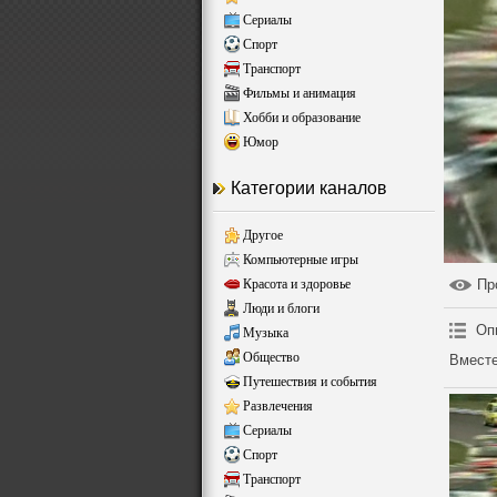
Сериалы
Спорт
Транспорт
Фильмы и анимация
Хобби и образование
Юмор
Категории каналов
Другое
Компьютерные игры
Красота и здоровье
Пр
Люди и блоги
Оп
Музыка
Общество
Вместе
Путешествия и события
Развлечения
Сериалы
Спорт
Транспорт