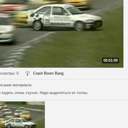
00:01:00
осмотры
: 0
Crash Boom Bang
исание материала
:
 ездить очень скучно. Надо выделяться из толпы.