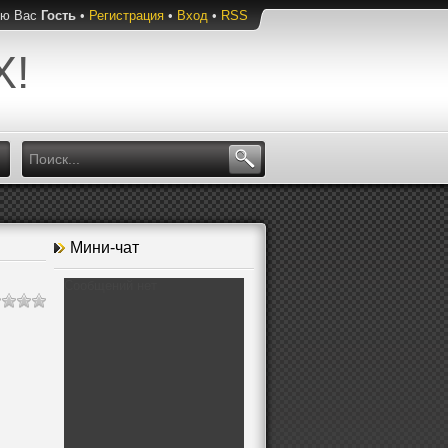
ую Вас
Гость
•
Регистрация
•
Вход
•
RSS
Х!
Мини-чат