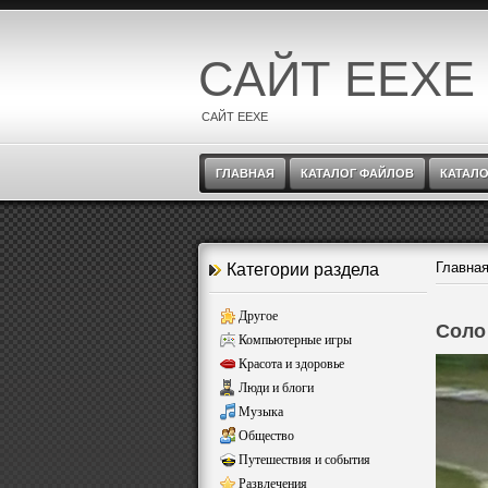
САЙТ EEXE
САЙТ EEXE
ГЛАВНАЯ
КАТАЛОГ ФАЙЛОВ
КАТАЛО
Главна
Категории раздела
Другое
Соло
Компьютерные игры
Красота и здоровье
Люди и блоги
Музыка
Общество
Путешествия и события
Развлечения