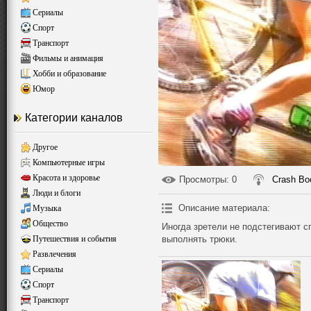
Сериалы
Спорт
Транспорт
Фильмы и анимация
Хобби и образование
Юмор
Категории каналов
Другое
Компьютерные игры
Красота и здоровье
Просмотры
: 0
Crash B
Люди и блоги
Описание материала
:
Музыка
Общество
Иногда зретели не подстегивают 
Путешествия и события
выполнять трюки.
Развлечения
Сериалы
Спорт
Транспорт