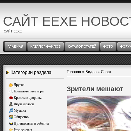
САЙТ EEXE НОВОС
САЙТ EEXE
ГЛАВНАЯ
КАТАЛОГ ФАЙЛОВ
КАТАЛОГ СТАТЕЙ
ФОТО
ФОРУ
Главная
»
Видео
»
Спорт
Категории раздела
Другое
Зрители мешают
Компьютерные игры
Красота и здоровье
Люди и блоги
Музыка
Общество
Путешествия и события
Развлечения