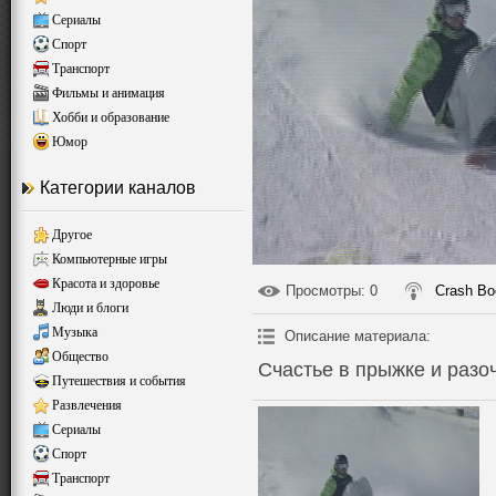
Сериалы
Спорт
Транспорт
Фильмы и анимация
Хобби и образование
Юмор
Категории каналов
Другое
Компьютерные игры
Красота и здоровье
Просмотры
: 0
Crash B
Люди и блоги
Музыка
Описание материала
:
Общество
Счастье в прыжке и разо
Путешествия и события
Развлечения
Сериалы
Спорт
Транспорт