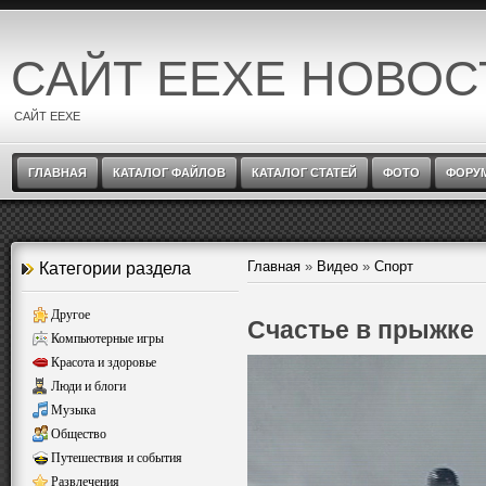
САЙТ EEXE НОВОС
САЙТ EEXE
ГЛАВНАЯ
КАТАЛОГ ФАЙЛОВ
КАТАЛОГ СТАТЕЙ
ФОТО
ФОРУ
Главная
»
Видео
»
Спорт
Категории раздела
Другое
Счастье в прыжке
Компьютерные игры
Красота и здоровье
Люди и блоги
Музыка
Общество
Путешествия и события
Развлечения