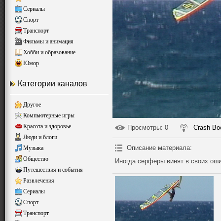
Сериалы
Спорт
Транспорт
Фильмы и анимация
Хобби и образование
Юмор
Категории каналов
Другое
Компьютерные игры
Красота и здоровье
Просмотры
: 0
Crash B
Люди и блоги
Описание материала
:
Музыка
Общество
Иногда серферы винят в своих оши
Путешествия и события
Развлечения
Сериалы
Спорт
Транспорт