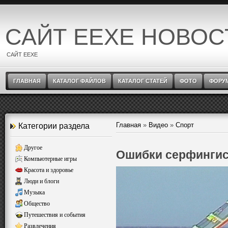
САЙТ EEXE НОВОС
САЙТ EEXE
ГЛАВНАЯ
КАТАЛОГ ФАЙЛОВ
КАТАЛОГ СТАТЕЙ
ФОТО
ФОРУ
Главная
»
Видео
»
Спорт
Категории раздела
Другое
Ошибки серфингис
Компьютерные игры
Красота и здоровье
Люди и блоги
Музыка
Общество
Путешествия и события
Развлечения