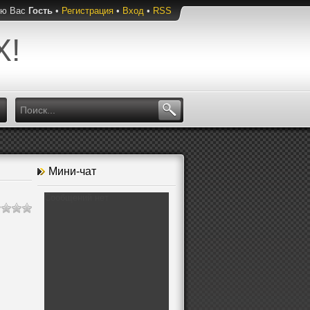
ую Вас
Гость
•
Регистрация
•
Вход
•
RSS
Х!
Мини-чат