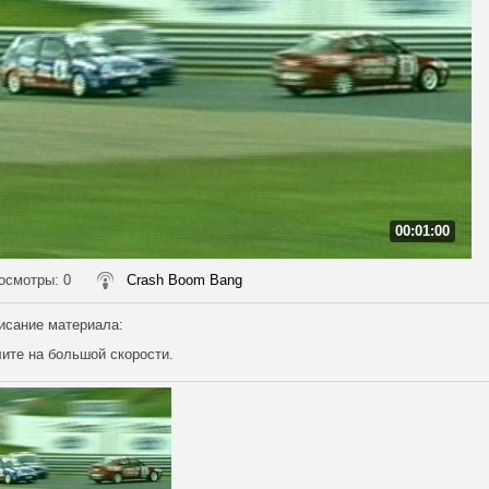
00:01:00
осмотры
: 0
Crash Boom Bang
исание материала
:
ите на большой скорости.