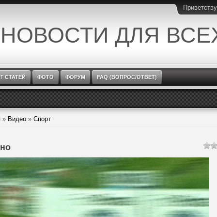
Приветств
 НОВОСТИ ДЛЯ ВСЕ
Г СТАТЕЙ
ФОТО
ФОРУМ
FAQ (ВОПРОС/ОТВЕТ)
я
»
Видео
»
Спорт
но