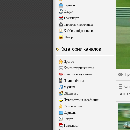
Сериалы
Спорт
Транспорт
Фильмы и анимация
Хобби и образование
Юмор
Категории каналов
Другое
Компьютерные игры
Красота и здоровье
Пр
Люди и блоги
Оп
Музыка
Общество
Не шал
Путешествия и события
Развлечения
Сериалы
Спорт
Транспорт