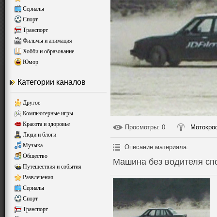
Сериалы
Спорт
Транспорт
Фильмы и анимация
Хобби и образование
Юмор
Категории каналов
Другое
Компьютерные игры
Красота и здоровье
Просмотры
: 0
Мотокро
Люди и блоги
Музыка
Описание материала
:
Общество
Машина без водителя сп
Путешествия и события
Развлечения
Сериалы
Спорт
Транспорт