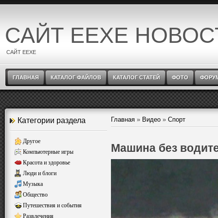
САЙТ EEXE НОВОС
САЙТ EEXE
ГЛАВНАЯ
КАТАЛОГ ФАЙЛОВ
КАТАЛОГ СТАТЕЙ
ФОТО
ФОРУ
Главная
»
Видео
»
Спорт
Категории раздела
Другое
Машина без водит
Компьютерные игры
Красота и здоровье
Люди и блоги
Музыка
Общество
Путешествия и события
Развлечения