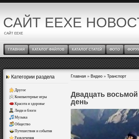
САЙТ EEXE НОВОС
САЙТ EEXE
ГЛАВНАЯ
КАТАЛОГ ФАЙЛОВ
КАТАЛОГ СТАТЕЙ
ФОТО
ФОРУ
Главная
»
Видео
»
Транспорт
Категории раздела
Другое
Двадцать восьмой 
Компьютерные игры
день
Красота и здоровье
Люди и блоги
Музыка
Общество
Путешествия и события
Развлечения