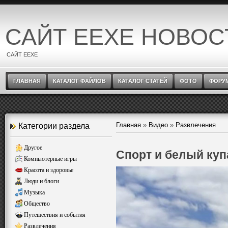
САЙТ EEXE НОВОС
САЙТ EEXE
ГЛАВНАЯ
КАТАЛОГ ФАЙЛОВ
КАТАЛОГ СТАТЕЙ
ФОТО
ФОРУ
Главная
»
Видео
»
Развлечения
Категории раздела
Другое
Спорт и белый ку
Компьютерные игры
Красота и здоровье
Люди и блоги
Музыка
Общество
Путешествия и события
Развлечения