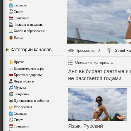
Сериалы
Спорт
Транспорт
Фильмы и анимация
Хобби и образование
Юмор
Категории каналов
Просмотры
: 0
Street F
Другое
Описание материала
:
Компьютерные игры
Аня выбирает светлые и
Красота и здоровье
не расстается годами.
Люди и блоги
Музыка
Общество
Путешествия и события
Развлечения
Сериалы
Спорт
Язык
: Русский
Транспорт