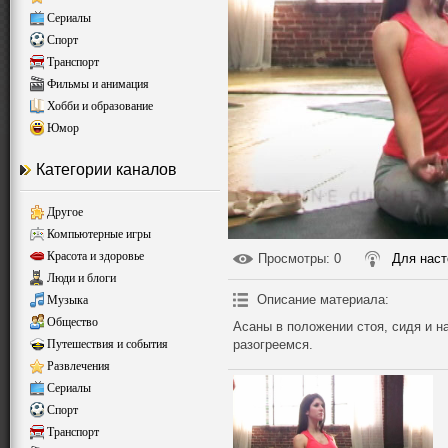
Сериалы
Спорт
Транспорт
Фильмы и анимация
Хобби и образование
Юмор
Категории каналов
Другое
Компьютерные игры
Красота и здоровье
Просмотры
: 0
Для нас
Люди и блоги
Описание материала
:
Музыка
Общество
Асаны в положении стоя, сидя и н
Путешествия и события
разогреемся.
Развлечения
Сериалы
Спорт
Транспорт