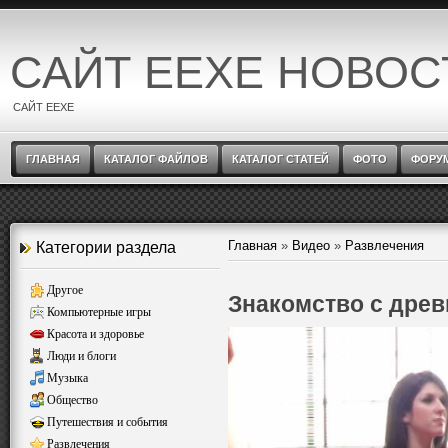
САЙТ EEXE НОВОС
САЙТ EEXE
ГЛАВНАЯ
КАТАЛОГ ФАЙЛОВ
КАТАЛОГ СТАТЕЙ
ФОТО
ФОРУ
Главная
»
Видео
»
Развлечения
Категории раздела
Другое
Знакомство с древ
Компьютерные игры
Красота и здоровье
Люди и блоги
Музыка
Общество
Путешествия и события
Развлечения