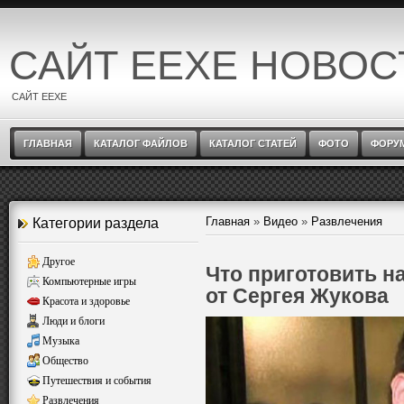
САЙТ EEXE НОВОС
САЙТ EEXE
ГЛАВНАЯ
КАТАЛОГ ФАЙЛОВ
КАТАЛОГ СТАТЕЙ
ФОТО
ФОРУ
Главная
»
Видео
»
Развлечения
Категории раздела
Другое
Что приготовить на
Компьютерные игры
от Сергея Жукова
Красота и здоровье
Люди и блоги
Музыка
Общество
Путешествия и события
Развлечения