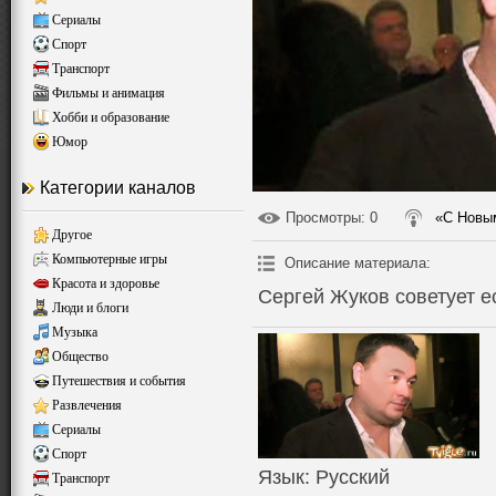
Сериалы
Спорт
Транспорт
Фильмы и анимация
Хобби и образование
Юмор
Категории каналов
Просмотры
: 0
«С Новы
Другое
Компьютерные игры
Описание материала
:
Красота и здоровье
Сергей Жуков советует е
Люди и блоги
Музыка
Общество
Путешествия и события
Развлечения
Сериалы
Спорт
Язык
: Русский
Транспорт