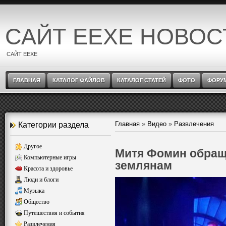
САЙТ EEXE НОВОС
САЙТ EEXE
ГЛАВНАЯ
КАТАЛОГ ФАЙЛОВ
КАТАЛОГ СТАТЕЙ
ФОТО
ФОРУ
Главная
»
Видео
»
Развлечения
Категории раздела
Другое
Митя Фомин обращ
Компьютерные игры
землянам
Красота и здоровье
Люди и блоги
Музыка
Общество
Путешествия и события
Развлечения