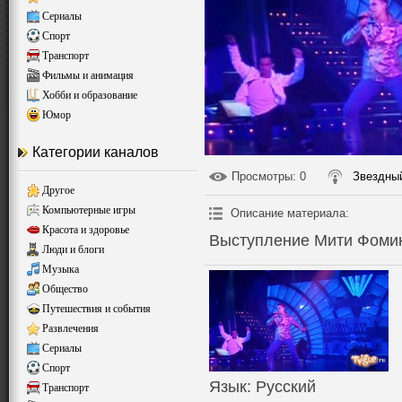
Сериалы
Спорт
Транспорт
Фильмы и анимация
Хобби и образование
Юмор
Категории каналов
Просмотры
: 0
Звездный
Другое
Компьютерные игры
Описание материала
:
Красота и здоровье
Выступление Мити Фоми
Люди и блоги
Музыка
Общество
Путешествия и события
Развлечения
Сериалы
Спорт
Язык
: Русский
Транспорт