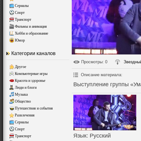
Сериалы
Спорт
Транспорт
Фильмы и анимация
Хобби и образование
Юмор
Категории каналов
Просмотры
: 0
Звездный
Другое
Компьютерные игры
Описание материала
:
Красота и здоровье
Выступление группы «Ум
Люди и блоги
Музыка
Общество
Путешествия и события
Развлечения
Сериалы
Спорт
Язык
: Русский
Транспорт