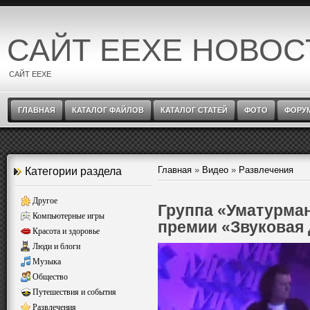
САЙТ EEXE НОВОС
САЙТ EEXE
ГЛАВНАЯ
КАТАЛОГ ФАЙЛОВ
КАТАЛОГ СТАТЕЙ
ФОТО
ФОРУ
Главная
»
Видео
»
Развлечения
Категории раздела
Другое
Группа «Уматурман
Компьютерные игры
премии «Звуковая
Красота и здоровье
Люди и блоги
Музыка
Общество
Путешествия и события
Развлечения