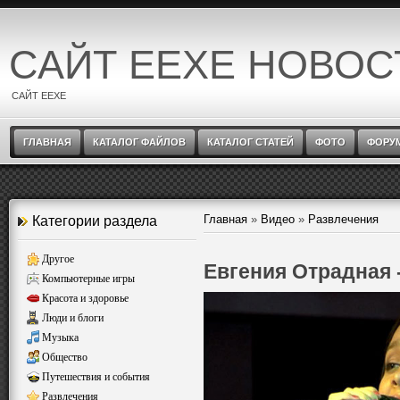
САЙТ EEXE НОВОС
САЙТ EEXE
ГЛАВНАЯ
КАТАЛОГ ФАЙЛОВ
КАТАЛОГ СТАТЕЙ
ФОТО
ФОРУ
Главная
»
Видео
»
Развлечения
Категории раздела
Другое
Евгения Отрадная -
Компьютерные игры
Красота и здоровье
Люди и блоги
Музыка
Общество
Путешествия и события
Развлечения