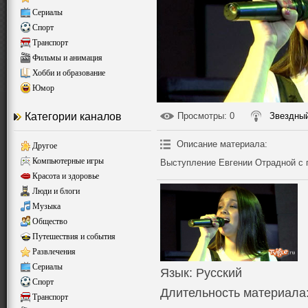
Сериалы
Спорт
Транспорт
Фильмы и анимация
Хобби и образование
Юмор
Категории каналов
Просмотры
: 0
Звездный
Описание материала
:
Другое
Компьютерные игры
Выступление Евгении Отрадной с п
Красота и здоровье
Люди и блоги
Музыка
Общество
Путешествия и события
Развлечения
Сериалы
Язык
: Русский
Спорт
Длительность материала
Транспорт