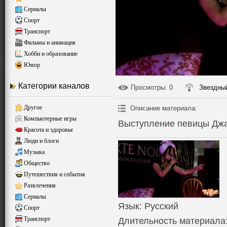
Сериалы
Спорт
Транспорт
Фильмы и анимация
Хобби и образование
Юмор
Категории каналов
Просмотры
: 0
Звездный
Другое
Описание материала
:
Компьютерные игры
Выступление певицы Дж
Красота и здоровье
Люди и блоги
Музыка
Общество
Путешествия и события
Развлечения
Сериалы
Язык
: Русский
Спорт
Транспорт
Длительность материала