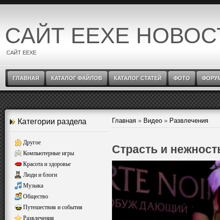
САЙТ EEXE НОВОС
САЙТ EEXE
ГЛАВНАЯ
КАТАЛОГ ФАЙЛОВ
КАТАЛОГ СТАТЕЙ
ФОТО
ФОРУ
Главная
»
Видео
»
Развлечения
Категории раздела
Другое
Страсть и нежнос
Компьютерные игры
Красота и здоровье
Люди и блоги
Музыка
Общество
Путешествия и события
Развлечения