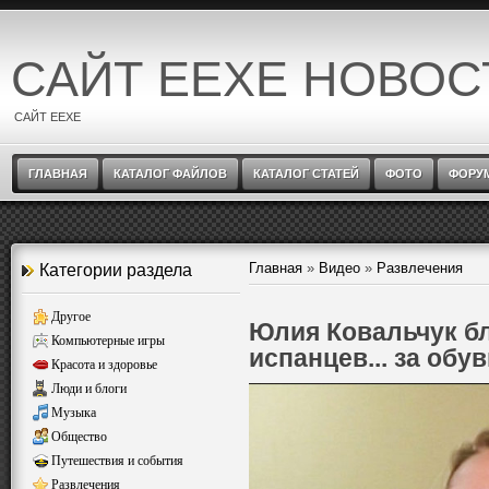
САЙТ EEXE НОВОС
САЙТ EEXE
ГЛАВНАЯ
КАТАЛОГ ФАЙЛОВ
КАТАЛОГ СТАТЕЙ
ФОТО
ФОРУ
Главная
»
Видео
»
Развлечения
Категории раздела
Другое
Юлия Ковальчук б
Компьютерные игры
испанцев... за обу
Красота и здоровье
Люди и блоги
Музыка
Общество
Путешествия и события
Развлечения