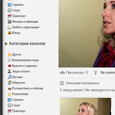
Сериалы
Спорт
Транспорт
Фильмы и анимация
Хобби и образование
Юмор
Категории каналов
Другое
Компьютерные игры
Красота и здоровье
Люди и блоги
Просмотры
: 0
No comm
Музыка
Общество
Описание материала
:
Путешествия и события
У звезд кризис! Им приходиться в
Развлечения
Сериалы
Спорт
Транспорт