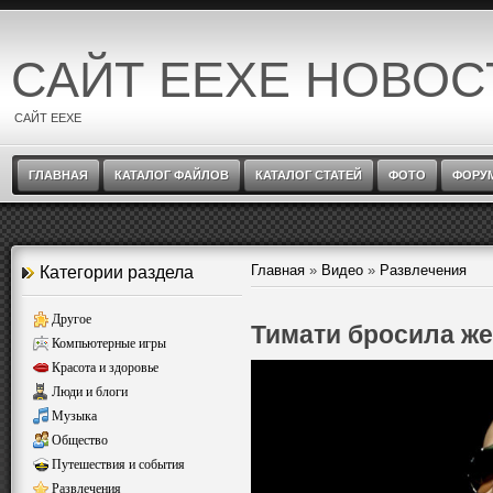
САЙТ EEXE НОВОС
САЙТ EEXE
ГЛАВНАЯ
КАТАЛОГ ФАЙЛОВ
КАТАЛОГ СТАТЕЙ
ФОТО
ФОРУ
Главная
»
Видео
»
Развлечения
Категории раздела
Другое
Тимати бросила же
Компьютерные игры
Красота и здоровье
Люди и блоги
Музыка
Общество
Путешествия и события
Развлечения