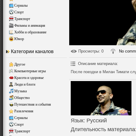
Сериалы
Спорт
Транспорт
Фильмы и анимация
Хобби и образование
Юмор
Категории каналов
Просмотры
: 0
No comm
Описание материала
:
Другое
Компьютерные игры
После поездки в Милан Тимати слу
Красота и здоровье
Люди и блоги
Музыка
Общество
Путешествия и события
Развлечения
Сериалы
Язык
: Русский
Спорт
Длительность материала
Транспорт