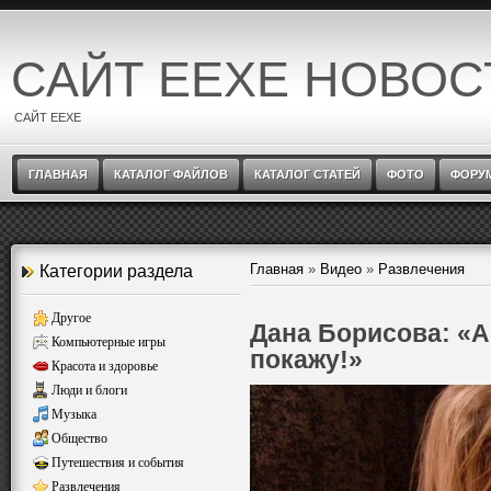
САЙТ EEXE НОВОС
САЙТ EEXE
ГЛАВНАЯ
КАТАЛОГ ФАЙЛОВ
КАТАЛОГ СТАТЕЙ
ФОТО
ФОРУ
Главная
»
Видео
»
Развлечения
Категории раздела
Другое
Дана Борисова: «А
Компьютерные игры
покажу!»
Красота и здоровье
Люди и блоги
Музыка
Общество
Путешествия и события
Развлечения