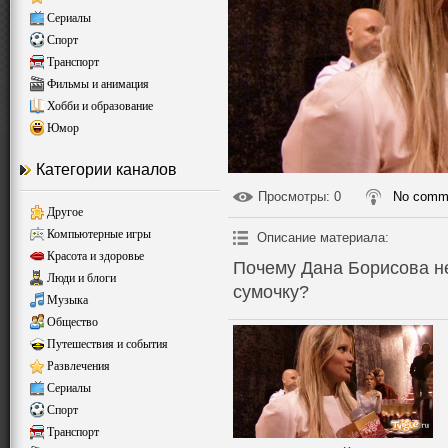
Сериалы
Спорт
Транспорт
Фильмы и анимация
Хобби и образование
Юмор
Категории каналов
Просмотры
: 0
No comm
Другое
Компьютерные игры
Описание материала
:
Красота и здоровье
Почему Дана Борисова н
Люди и блоги
сумочку?
Музыка
Общество
Путешествия и события
Развлечения
Сериалы
Спорт
Транспорт