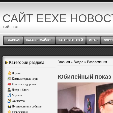
САЙТ EEXE НОВОС
САЙТ EEXE
ГЛАВНАЯ
КАТАЛОГ ФАЙЛОВ
КАТАЛОГ СТАТЕЙ
ФОТО
ФОРУ
Главная
»
Видео
»
Развлечения
Категории раздела
Другое
Юбилейный показ 
Компьютерные игры
Красота и здоровье
Люди и блоги
Музыка
Общество
Путешествия и события
Развлечения