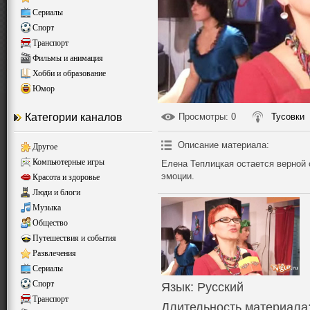
Сериалы
Спорт
Транспорт
Фильмы и анимация
Хобби и образование
Юмор
Категории каналов
Просмотры
: 0
Тусовки
Описание материала
:
Другое
Компьютерные игры
Елена Теплицкая остается верной
эмоции.
Красота и здоровье
Люди и блоги
Музыка
Общество
Путешествия и события
Развлечения
Сериалы
Спорт
Язык
: Русский
Транспорт
Длительность материала