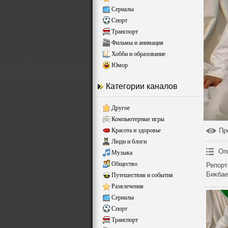
Сериалы
Спорт
Транспорт
Фильмы и анимация
Хобби и образование
Юмор
Категории каналов
Другое
Компьютерные игры
Красота и здоровье
Пр
Люди и блоги
Оп
Музыка
Общество
Репорт
Бикбае
Путешествия и события
Развлечения
Сериалы
Спорт
Транспорт