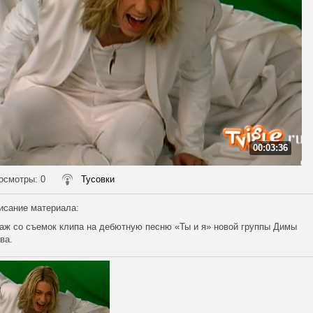
00:03:36
осмотры
: 0
Тусовки
исание материала
:
аж со съемок клипа на дебютную песню «Ты и я» новой группы Димы
ва.