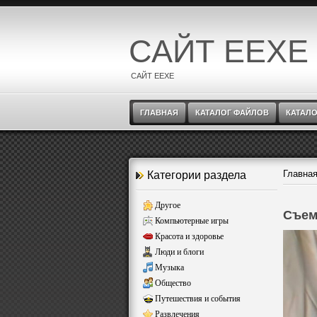
САЙТ EEXE
САЙТ EEXE
ГЛАВНАЯ
КАТАЛОГ ФАЙЛОВ
КАТАЛО
Главна
Категории раздела
Другое
Съем
Компьютерные игры
Красота и здоровье
Люди и блоги
Музыка
Общество
Путешествия и события
Развлечения