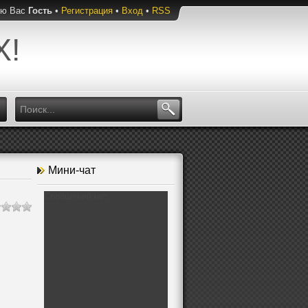
ую Вас
Гость
•
Регистрация
•
Вход
•
RSS
Х!
Мини-чат