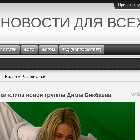
Приветств
 НОВОСТИ ДЛЯ ВСЕ
Г СТАТЕЙ
ФОТО
ФОРУМ
FAQ (ВОПРОС/ОТВЕТ)
я
»
Видео
»
Развлечения
ки клипа новой группы Димы Бикбаева