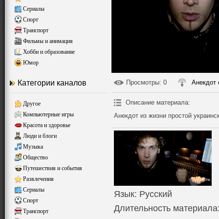
Сериалы
Спорт
Транспорт
Фильмы и анимация
Хобби и образование
Юмор
Категории каналов
Просмотры
: 0
Анекдот 
Описание материала
:
Другое
Компьютерные игры
Анекдот из жизни простой украинс
Красота и здоровье
Люди и блоги
Музыка
Общество
Путешествия и события
Развлечения
Сериалы
Язык
: Русский
Спорт
Длительность материала
Транспорт