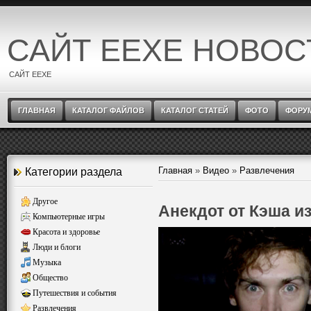
САЙТ EEXE НОВОС
САЙТ EEXE
ГЛАВНАЯ
КАТАЛОГ ФАЙЛОВ
КАТАЛОГ СТАТЕЙ
ФОТО
ФОРУ
Главная
»
Видео
»
Развлечения
Категории раздела
Другое
Анекдот от Кэша и
Компьютерные игры
Красота и здоровье
Люди и блоги
Музыка
Общество
Путешествия и события
Развлечения