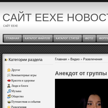
САЙТ EEXE НОВОС
САЙТ EEXE
ГЛАВНАЯ
КАТАЛОГ ФАЙЛОВ
КАТАЛОГ СТАТЕЙ
ФОТО
ФОРУ
Главная
»
Видео
»
Развлечения
Категории раздела
Другое
Анекдот от групп
Компьютерные игры
Красота и здоровье
Люди и блоги
Музыка
Общество
Путешествия и события
Развлечения