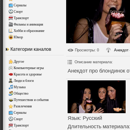
Сериалы
Спорт
Транспорт
Фильмы и анимация
Хобби и образование
Юмор
Категории каналов
Просмотры
: 0
Анекдот 
Другое
Описание материала
:
Компьютерные игры
Анекдот про блондинок о
Красота и здоровье
Люди и блоги
Музыка
Общество
Путешествия и события
Развлечения
Сериалы
Язык
: Русский
Спорт
Транспорт
Длительность материала